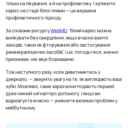
тільки на лікування, а й на профілактику. І зупинити
карієс на стадії білої плями — це вершина
профілактичного підходу.
За словами ресурсу
WebMD
, “білий карієс можна
вилікувати без свердління, якщо вчасно вжити
заходів, таких як фторування або застосування
ремінералізуючих засобів”. І це, погодьтеся, значно
приємніше, ніж звук бормашини.
Тож наступного разу, коли дивитиметесь у
дзеркало, — зверніть увагу на те, як виглядають ваші
зуби. Можливо, саме зараз вони подають перший,
дуже ніжний сигнал про допомогу. І якщо ви
відреагуєте вчасно — уникнете великих проблем у
майбутньому.