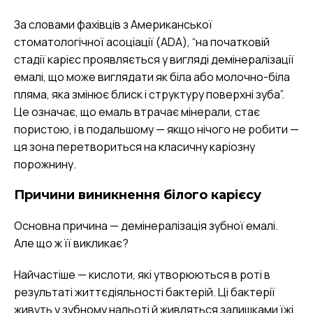
За словами фахівців з Американської
стоматологічної асоціації (ADA), “на початковій
стадії карієс проявляється у вигляді демінералізації
емалі, що може виглядати як біла або молочно-біла
пляма, яка змінює блиск і структуру поверхні зуба”.
Це означає, що емаль втрачає мінерали, стає
пористою, і в подальшому — якщо нічого не робити —
ця зона перетвориться на класичну каріозну
порожнину.
Причини виникнення білого карієсу
Основна причина — демінералізація зубної емалі.
Але що ж її викликає?
Найчастіше — кислоти, які утворюються в роті в
результаті життєдіяльності бактерій. Ці бактерії
живуть у зубному нальоті й живляться залишками їжі,