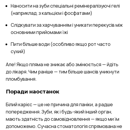
Наносити на зуби спеціальні ремінералізуючі гелі
(наприклад, з кальцієм і фосфатами)
Слідкувати за харчуванням і уникати перекусів між
основними прийомами їжі
Пити більше води (особливо якщо рот часто
сухий)
Але! Якщо пляма не зникає або змінюється — йдіть
до лікаря. Чим раніше — тим більше шансів уникнути
пломбування.
Поради наостанок
Білий карієс — це не причина для паніки, а радше
попередження. Зуби, як і будь-який інший орган,
мають здатність до самовідновлення — якщо ми їм
допоможемо. Сучасна стоматологія спрямована не