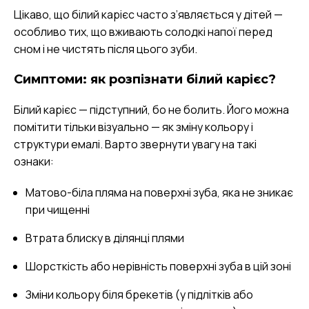
Цікаво, що білий карієс часто з’являється у дітей —
особливо тих, що вживають солодкі напої перед
сном і не чистять після цього зуби.
Симптоми: як розпізнати білий карієс?
Білий карієс — підступний, бо не болить. Його можна
помітити тільки візуально — як зміну кольору і
структури емалі. Варто звернути увагу на такі
ознаки:
Матово-біла пляма на поверхні зуба, яка не зникає
при чищенні
Втрата блиску в ділянці плями
Шорсткість або нерівність поверхні зуба в цій зоні
Зміни кольору біля брекетів (у підлітків або