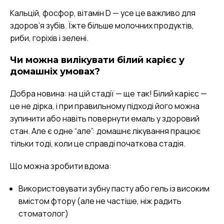
Кальцій, фосфор, вітамін D — усе це важливо для
здоров’я зубів. Їжте більше молочних продуктів,
риби, горіхів і зелені.
Чи можна вилікувати білий карієс у
домашніх умовах?
Добра новина: на цій стадії — ще так! Білий карієс —
це не дірка, і при правильному підході його можна
зупинити або навіть повернути емаль у здоровий
стан. Але є одне “але”: домашнє лікування працює
тільки тоді, коли це справді початкова стадія.
Що можна зробити вдома:
Використовувати зубну пасту або гель із високим
вмістом фтору (але не частіше, ніж радить
стоматолог)