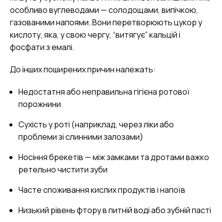
особливо вуглеводами — солодощами, випічкою,
газованими напоями. Вони перетворюють цукор у
кислоту, яка, у свою чергу, “витягує” кальцій і
фосфати з емалі.
До інших поширених причин належать:
Недостатня або неправильна гігієна ротової
порожнини
Сухість у роті (наприклад, через ліки або
проблеми зі слинними залозами)
Носіння брекетів — між замками та дротами важко
ретельно чистити зуби
Часте споживання кислих продуктів і напоїв
Низький рівень фтору в питній воді або зубній пасті