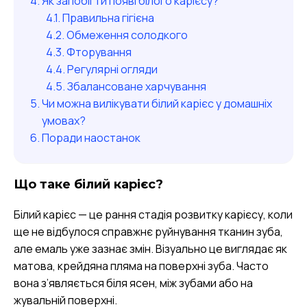
Як запобігти появі білого карієсу?
Правильна гігієна
Обмеження солодкого
Фторування
Регулярні огляди
Збалансоване харчування
Чи можна вилікувати білий карієс у домашніх
умовах?
Поради наостанок
Що таке білий карієс?
Білий карієс — це рання стадія розвитку карієсу, коли
ще не відбулося справжнє руйнування тканин зуба,
але емаль уже зазнає змін. Візуально це виглядає як
матова, крейдяна пляма на поверхні зуба. Часто
вона з’являється біля ясен, між зубами або на
жувальній поверхні.