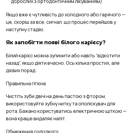
дорослих з ортодонтичним лікуванням)
Якщо вже є чутливість до холодного або гарячого —
це, скоріш за все, сигнал, що процес перейшов у
наступну стадію.
Як запобігти появі білого карієсу?
Білий карієс можна зупинити або навіть “відкотити
назад”, якщо діяти вчасно. Ось кілька простих, але
дієвих порад:
Правильна гігієна
Чистіть зуби двічі на день пастою з фтором,
використовуйте зубну нитку та ополіскувач для
рота. Бажано користуватись електричною щіткою —
вона краще видаляє наліт.
Обмеження солодкого