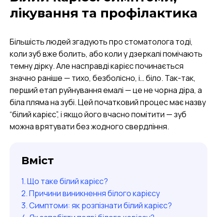
лікування та профілактика
Більшість людей згадують про стоматолога тоді,
коли зуб вже болить, або коли у дзеркалі помічають
темну дірку. Але насправді карієс починається
значно раніше — тихо, безболісно, і… біло. Так-так,
перший етап руйнування емалі — це не чорна діра, а
біла пляма на зубі. Цей початковий процес має назву
“білий карієс”, і якщо його вчасно помітити — зуб
можна врятувати без жодного свердління.
Вміст
Що таке білий карієс?
Причини виникнення білого карієсу
Симптоми: як розпізнати білий карієс?