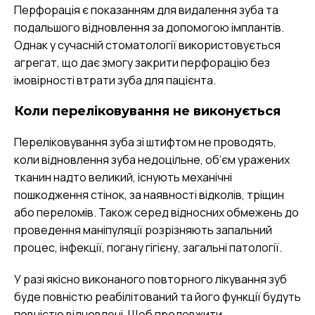
Перфорація є показанням для видалення зуба та
подальшого відновлення за допомогою імплантів.
Однак у сучасній стоматології використовується
агрегат, що дає змогу закрити перфорацію без
імовірності втрати зуба для пацієнта.
Коли переліковування не виконується
Переліковування зуба зі штифтом не проводять,
коли відновлення зуба недоцільне, об’єм уражених
тканин надто великий, існують механічні
пошкодження стінок, за наявності відколів, тріщин
або переломів. Також серед відносних обмежень до
проведення маніпуляції розрізняють запальний
процес, інфекції, погану гігієну, загальні патології.
У разі якісно виконаного повторного лікування зуб
буде повністю реабілітований та його функції будуть
повністю відновлені. Щоб продовжити