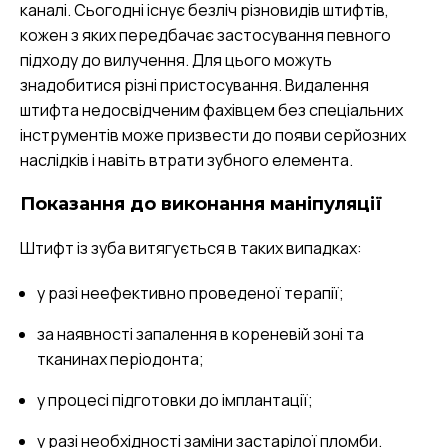
каналі. Сьогодні існує безліч різновидів штифтів,
кожен з яких передбачає застосування певного
підходу до вилучення. Для цього можуть
знадобитися різні пристосування. Видалення
штифта недосвідченим фахівцем без спеціальних
інструментів може призвести до появи серйозних
наслідків і навіть втрати зубного елемента.
Показання до виконання маніпуляції
Штифт із зуба витягується в таких випадках:
у разі неефективно проведеної терапії;
за наявності запалення в кореневій зоні та
тканинах періодонта;
у процесі підготовки до імплантації;
у разі необхідності заміни застарілої пломби.