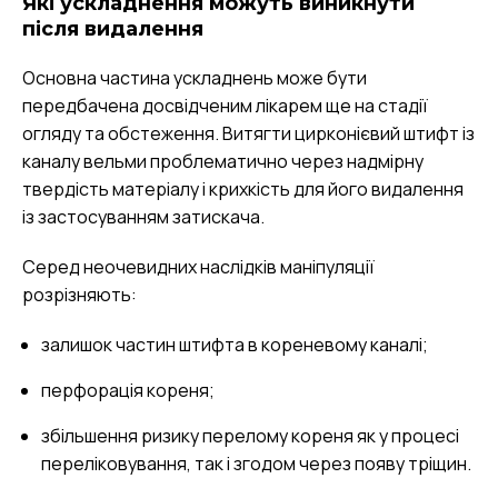
Які ускладнення можуть виникнути
після видалення
Основна частина ускладнень може бути
передбачена досвідченим лікарем ще на стадії
огляду та обстеження. Витягти цирконієвий штифт із
каналу вельми проблематично через надмірну
твердість матеріалу і крихкість для його видалення
із застосуванням затискача.
Серед неочевидних наслідків маніпуляції
розрізняють:
залишок частин штифта в кореневому каналі;
перфорація кореня;
збільшення ризику перелому кореня як у процесі
переліковування, так і згодом через появу тріщин.