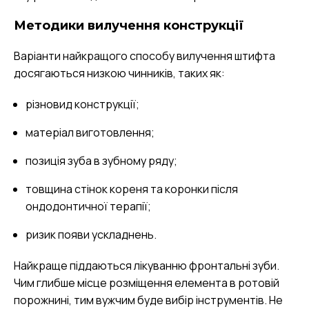
Методики вилучення конструкції
Варіанти найкращого способу вилучення штифта
досягаються низкою чинників, таких як:
різновид конструкції;
матеріал виготовлення;
позиція зуба в зубному ряду;
товщина стінок кореня та коронки після
ондодонтичної терапії;
ризик появи ускладнень.
Найкраще піддаються лікуванню фронтальні зуби.
Чим глибше місце розміщення елемента в ротовій
порожнині, тим вужчим буде вибір інструментів. Не