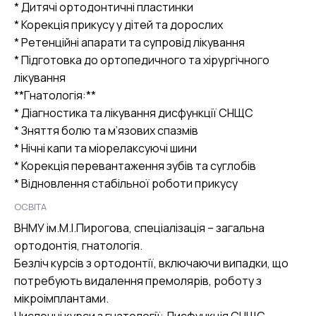
* Дитячі ортодонтичні пластинки
* Корекція прикусу у дітей та дорослих
* Ретенційні апарати та супровід лікування
* Підготовка до ортопедичного та хірургічного
лікування
**Гнатологія:**
* Діагностика та лікування дисфункції СНЩС
* Зняття болю та м’язових спазмів
* Нічні капи та міорелаксуючі шини
* Корекція перевантаження зубів та суглобів
* Відновлення стабільної роботи прикусу
ОСВІТА
ВНМУ ім.М.І.Пирогова, спеціалізація – загальна
ортодонтія, гнатологія.
Безліч курсів з ортодонтії, включаючи випадки, що
потребують видалення премолярів, роботу з
мікроімплантами.