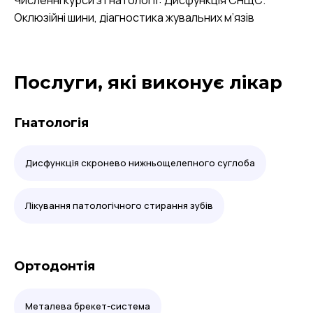
Численні курси з гнатології: Дисфункція СНЩС.
Оклюзійні шини, діагностика жувальних м’язів
Послуги, які виконує лікар
Гнатологія
Дисфункція скронево нижньощелепного суглоба
Лікування патологічного стирання зубів
Ортодонтія
Металева брекет-система