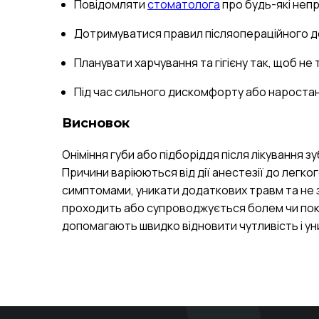
Повідомляти
стоматолога
про будь-які непр
Дотримуватися правил післяопераційного дог
Планувати харчування та гігієну так, щоб не 
Під час сильного дискомфорту або наростан
Висновок
Оніміння губи або підборіддя після лікування 
Причини варіюються від дії анестезії до легк
симптомами, уникати додаткових травм та не з
проходить або супроводжується болем чи пок
допомагають швидко відновити чутливість і ун