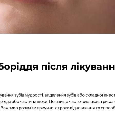
дборіддя після лікуван
вання зубів мудрості, видалення зубів або складної анест
боріддя або частини щоки. Це явище часто викликає тривог
 Важливо розуміти причини, строки відновлення та спосо