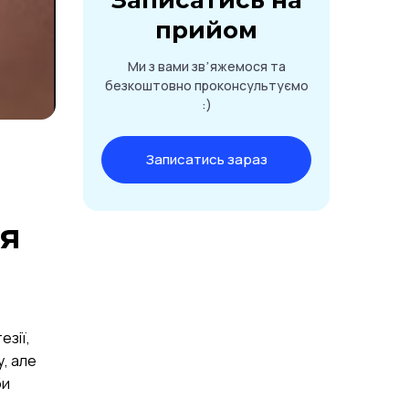
Записатись на
прийом
Ми з вами звʼяжемося та
безкоштовно проконсультуємо
:)
Записатись зараз
ня
езії,
у, але
би