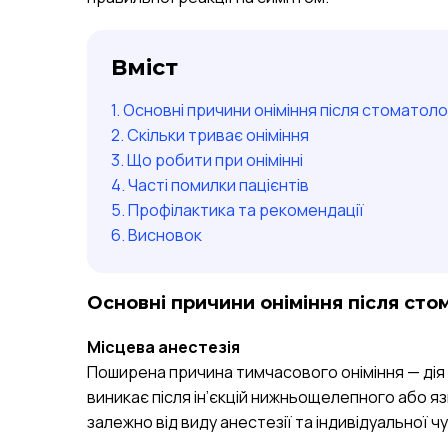
Вміст
Основні причини оніміння після стоматоло
Скільки триває оніміння
Що робити при онімінні
Часті помилки пацієнтів
Профілактика та рекомендації
Висновок
Основні причини оніміння після сто
Місцева анестезія
Поширена причина тимчасового оніміння — дія 
виникає після ін’єкцій нижньощелепного або яз
залежно від виду анестезії та індивідуальної ч