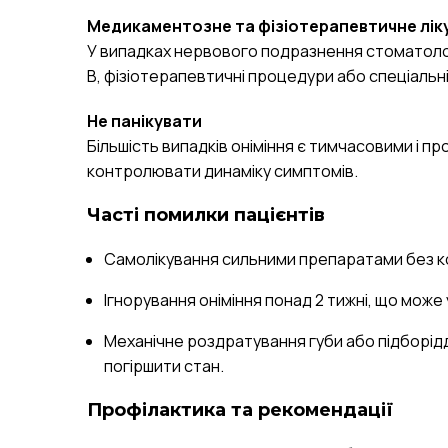
Медикаментозне та фізіотерапевтичне лік
У випадках нервового подразнення стоматоло
B, фізіотерапевтичні процедури або спеціальні
Не панікувати
Більшість випадків оніміння є тимчасовими і п
контролювати динаміку симптомів.
Часті помилки пацієнтів
Самолікування сильними препаратами без к
Ігнорування оніміння понад 2 тижні, що може
Механічне роздратування губи або підборід
погіршити стан.
Профілактика та рекомендації