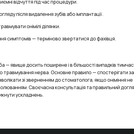
иємні відчуття під час процедури.
ляду після видалення зубів або імплантації.
травмувати онімілі ділянки.
ня симптомів — терміново звертатися до фахівця.
зуба — явище досить поширене і в більшості випадків тимча
ого травмування нерва. Основне правило — спостерігати за
волікати зі зверненням до стоматолога, якщо оніміння не
олюванням. Своєчасна консультація та правильний догл
икнути ускладнень.