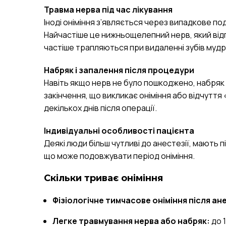
Травма нерва під час лікування
Іноді оніміння з’являється через випадкове 
Найчастіше це нижньощелепний нерв, який відпо
частіше трапляються при видаленні зубів мудр
Набряк і запалення після процедури
Навіть якщо нерв не було пошкоджено, набряк
закінчення, що викликає оніміння або відчутт
декількох днів після операції.
Індивідуальні особливості пацієнта
Деякі люди більш чутливі до анестезії, мають
що може подовжувати період оніміння.
Скільки триває оніміння
Фізіологічне тимчасове оніміння після ане
Легке травмування нерва або набряк:
до 1