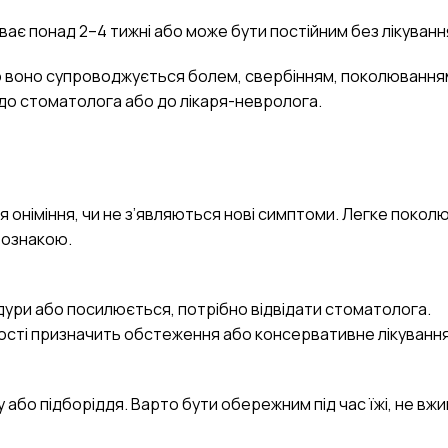
ває понад 2–4 тижні або може бути постійним без лікуванн
або воно супроводжується болем, свербінням, поколювання
я до стоматолога або до лікаря-невролога.
оніміння, чи не з’являються нові симптоми. Легке покол
 ознакою.
дури або посилюється, потрібно відвідати стоматолога.
ності призначить обстеження або консервативне лікування
 або підборіддя. Варто бути обережним під час їжі, не вж