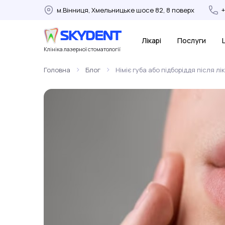
м.Вінниця, Хмельницьке шосе 82, 8 поверх
Лікарі
Послуги
Клініка лазерної стоматології
>
>
Головна
Блог
Німіє губа або підборіддя після л