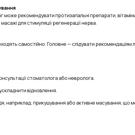
ування
г може рекомендувати протизапальні препарати, вітаміни
 масажі для стимуляції регенерації нерва.
роходять самостійно. Головне — слідувати рекомендаціям лі
онсультації стоматолога або невролога.
 ускладнити відновлення.
дя, наприклад, прикушування або активне масування, що 