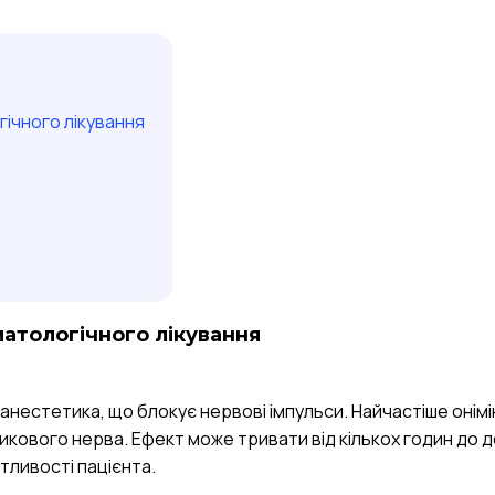
гічного лікування
матологічного лікування
анестетика, що блокує нервові імпульси. Найчастіше онімі
икового нерва. Ефект може тривати від кількох годин до д
утливості пацієнта.