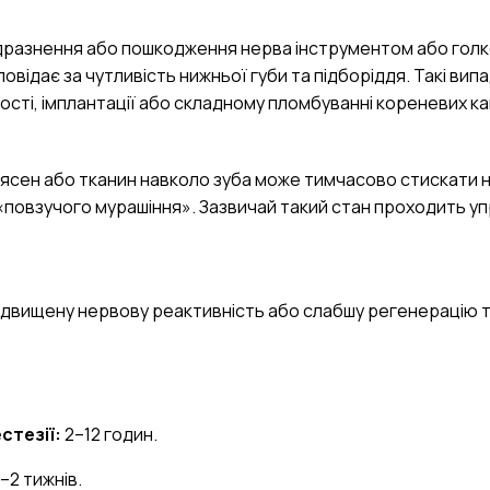
подразнення або пошкодження нерва інструментом або гол
відає за чутливість нижньої губи та підборіддя. Такі вип
ості, імплантації або складному пломбуванні кореневих ка
 ясен або тканин навколо зуба може тимчасово стискати 
я «повзучого мурашіння». Зазвичай такий стан проходить 
 підвищену нервову реактивність або слабшу регенерацію 
стезії:
2–12 годин.
–2 тижнів.