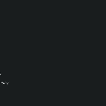
2
 Світу