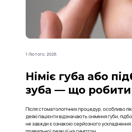
1 Лютого, 2026
Німіє губа або пі
зуба — що робити
Після стоматологічних процедур, особливо ліку
деякі пацієнти відзначають оніміння губи, під
не завжди є ознакою серйозного ускладнення.
правильної реакції на симптом.