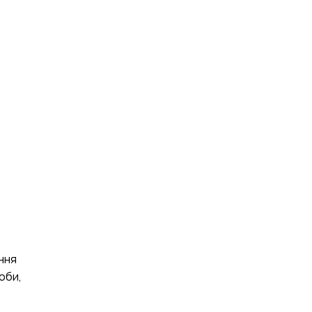
ння
оби,