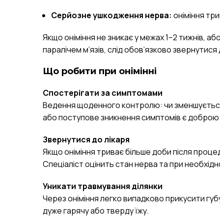
Серйозне ушкодження нерва:
оніміння три
Якщо оніміння не зникає у межах 1–2 тижнів, 
паралічем м’язів, слід обов’язково звернутис
Що робити при онімінні
Спостерігати за симптомами
Ведення щоденного контролю: чи зменшується 
або поступове зникнення симптомів є доброю
Звернутися до лікаря
Якщо оніміння триває більше доби після проце
Спеціаліст оцінить стан нерва та при необхід
Уникати травмування ділянки
Через оніміння легко випадково прикусити губу
дуже гарячу або тверду їжу.