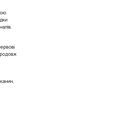
кою.
адки
налів.
нервові
упродовж
тканин,