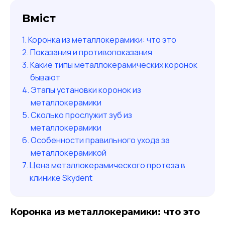
Вміст
Коронка из металлокерамики: что это
Показания и противопоказания
Какие типы металлокерамических коронок
бывают
Этапы установки коронок из
металлокерамики
Сколько прослужит зуб из
металлокерамики
Особенности правильного ухода за
металлокерамикой
Цена металлокерамического протеза в
клинике Skydent
Коронка из металлокерамики: что это