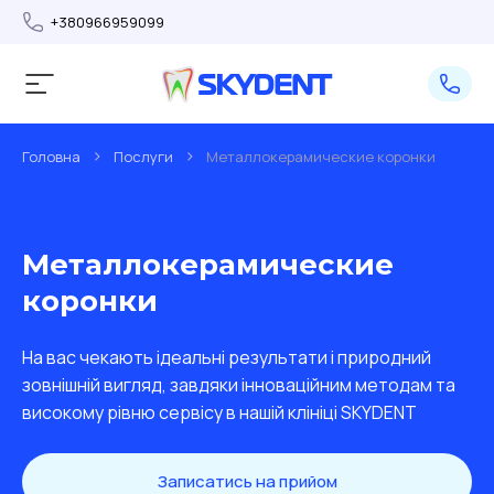
+380966959099
>
>
Головна
Послуги
Металлокерамические коронки
Металлокерамические
коронки
На вас чекають ідеальні результати і природний
зовнішній вигляд, завдяки інноваційним методам та
високому рівню сервісу в нашій клініці SKYDENT
Записатись на прийом