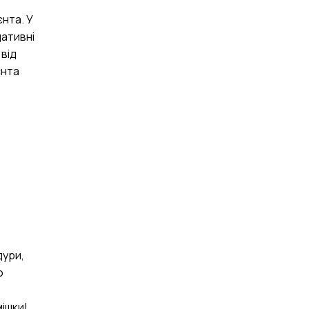
нта. У
дативні
 від
єнта
дури,
ю
ішки!