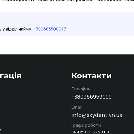
ь у відділ найму:
+380685500077
гація
Контакти
Телефон
+380966959099
Email
info@skydent.vn.ua
Графік роботи
и
Пн-Пт: 08:15 - 20:00