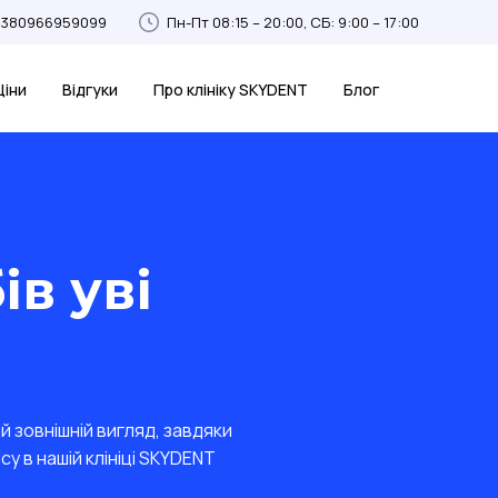
+380966959099
Пн-Пт 08:15 – 20:00, СБ: 9:00 – 17:00
Ціни
Відгуки
Про клініку SKYDENT
Блог
ів уві
й зовнішній вигляд, завдяки
у в нашій клініці SKYDENT