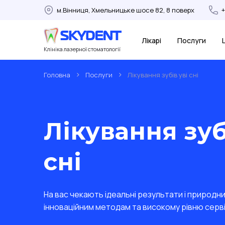
м.Вінниця, Хмельницьке шосе 82, 8 поверх
Лікарі
Послуги
Клініка лазерної стоматології
>
>
Головна
Послуги
Лікування зубів уві сні
Лікування зуб
сні
На вас чекають ідеальні результати і природни
інноваційним методам та високому рівню сервіс