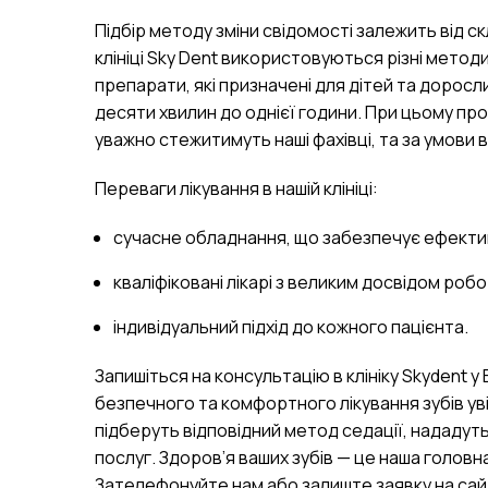
Підбір методу зміни свідомості залежить від с
клініці Sky Dent використовуються різні методи
препарати, які призначені для дітей та доросли
десяти хвилин до однієї години. При цьому п
уважно стежитимуть наші фахівці, та за умови
Переваги лікування в нашій клініці:
сучасне обладнання, що забезпечує ефективн
кваліфіковані лікарі з великим досвідом робо
індивідуальний підхід до кожного пацієнта.
Запишіться на консультацію в клініку Skydent у
безпечного та комфортного лікування зубів уві
підберуть відповідний метод седації, нададут
послуг. Здоров’я ваших зубів — це наша головн
Зателефонуйте нам або залиште заявку на сайт