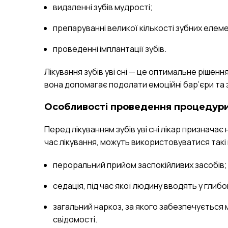
видаленні зубів мудрості;
препаруванні великої кількості зубних еле
проведенні імплантації зубів.
Лікування зубів уві сні — це оптимальне рішен
вона допомагає подолати емоційні бар’єри та
Особливості проведення процедури 
Перед лікуванням зубів уві сні лікар призначає
час лікування, можуть використовуватися такі
пероральний прийом заспокійливих засобів;
седація, під час якої людину вводять у глибо
загальний наркоз, за якого забезпечується
свідомості.