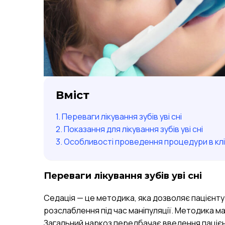
Вміст
Переваги лікування зубів уві сні
Показання для лікування зубів уві сні
Особливості проведення процедури в клі
Переваги лікування зубів уві сні
Седація — це методика, яка дозволяє пацієнту
розслаблення під час маніпуляції. Методика ма
Загальний наркоз передбачає введення пацієн