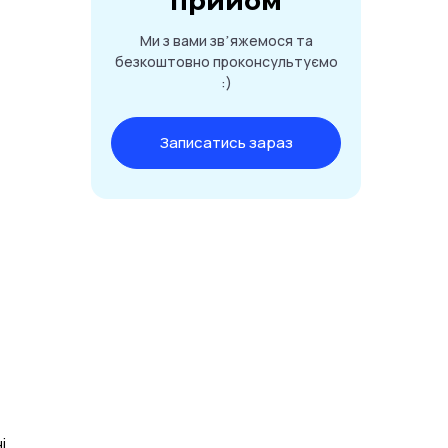
прийом
Ми з вами звʼяжемося та
безкоштовно проконсультуємо
:)
Записатись зараз
і