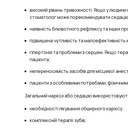
високий рівень тривожності. Якщо у людини 
стоматолог може порекомендувати седаці
наявність блювотного рефлексу та інших п
підвищена чутливість та малоефективність
гіпертонія та проблеми з серцем. Якщо терап
пацієнта;
непереносимість засобів для місцевої анест
пацієнти з особливими потребами, фізични
Загальний наркоз або седацію використовуют
необхідності лікування обширного карієсу;
комплексній терапії зубів;