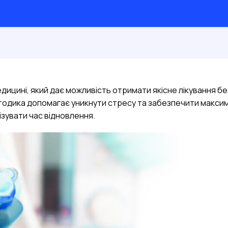
медицині, який дає можливість отримати якісне лікування б
тодика допомагає уникнути стресу та забезпечити макси
ізувати час відновлення.