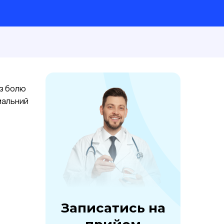
ез болю
мальний
Записатись на