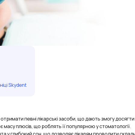
ніці Skydent
 отримати певні лікарські засоби, що дають змогу досягти
є масу плюсів, що роблять її популярною у стоматології.
та у глибокий сон, що дозволяє лікарям проводити складн