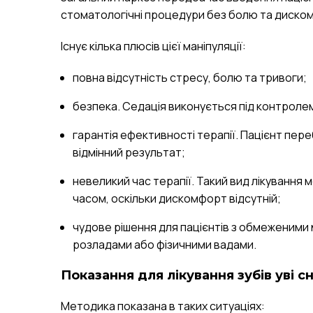
стоматологічні процедури без болю та дискомф
Існує кілька плюсів цієї маніпуляції:
повна відсутність стресу, болю та тривоги;
безпека. Седація виконується під контролем
гарантія ефективності терапії. Пацієнт пере
відмінний результат;
невеликий час терапії. Такий вид лікування
часом, оскільки дискомфорт відсутній;
чудове рішення для пацієнтів з обмеженими 
розладами або фізичними вадами.
Показання для лікування зубів уві сн
Методика показана в таких ситуаціях: