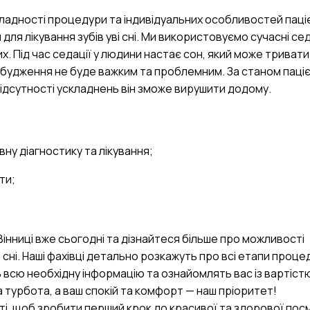
кладності процедури та індивідуальних особливостей паціє
 для лікування зубів уві сні. Ми використовуємо сучасні се
х. Під час седації у людини настає сон, який може тривати
робудження не буде важким та проблемним. За станом паці
 відсутності ускладнень він зможе вирушити додому.
у діагностику та лікування;
ти;
 Вінниці вже сьогодні та дізнайтеся більше про можливості
 сні. Наші фахівці детально розкажуть про всі етапи проце
ь всю необхідну інформацію та ознайомлять вас із вартіст
а турбота, а ваш спокій та комфорт — наш пріоритет!
і, щоб зробити перший крок до красивої та здорової посм