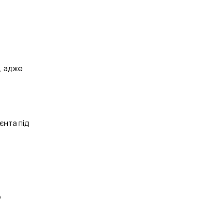
, адже
єнта під
ю