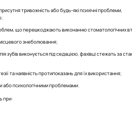
присутня тривожність або будь-які психічні проблеми,
ю;
роблем, що перешкоджають виконанню стоматологічних в
 місцевого знеболювання;
ія зубів виконується під седацією, фахівці стежать за ст
езії та наявність протипоказань для їх використання;
ми або психологічними проблемами.
ь при: