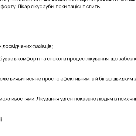
орту. Лікар лікує зуби, поки пацієнт спить.
 досвідчених фахівців;
буває в комфорті та спокої в процесі лікування, що забез
 може виявитися не просто ефективним, а й більш швидким 
можливостями. Лікування уві сні показано людям із психіч
і