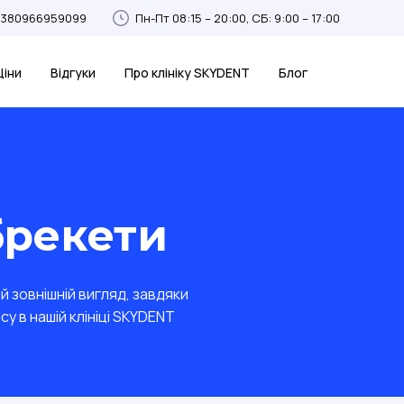
+380966959099
Пн-Пт 08:15 – 20:00, СБ: 9:00 – 17:00
Ціни
Відгуки
Про клініку SKYDENT
Блог
брекети
й зовнішній вигляд, завдяки
у в нашій клініці SKYDENT