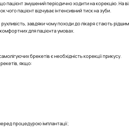
 що пацієнт змушений періодично ходити на корекцію. На ві
док чого пацієнт відчуває інтенсивний тиск на зуби.
ухливість, завдяки чому походи до лікаря стають рідшим
 комфортних для пацієнта умовах.
молігуючих брекетів є необхідність корекції прикусу.
рекетів, якщо:
перед процедурою імплантації;