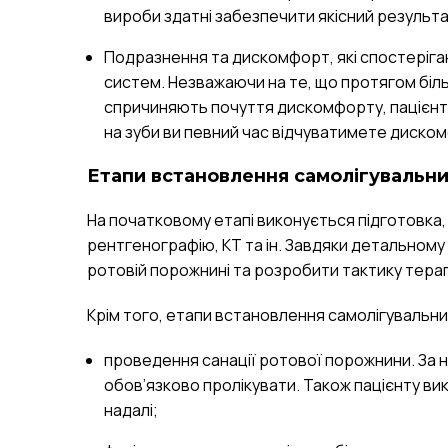
вироби здатні забезпечити якісний результа
Подразнення та дискомфорт, які спостеріга
систем. Незважаючи на те, що протягом більш
спричиняють почуття дискомфорту, пацієнт по
на зуби ви певний час відчуватимете диском
Етапи встановлення самолігувальни
На початковому етапі виконується підготовка, я
рентгенографію, КТ та ін. Завдяки детальному
ротовій порожнині та розробити тактику терап
Крім того, етапи встановлення самолігувальних
проведення санації ротової порожнини. За на
обов’язково пролікувати. Також пацієнту ви
надалі;