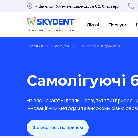
м.Вінниця, Хмельницьке шосе 82, 8 поверх
Лікарі
Послуги
Клініка лазерної стоматології
>
>
Головна
Послуги
Самолігуючі брекети
Самолігуючі 
На вас чекають ідеальні результати і природни
інноваційним методам та високому рівню сервіс
Записатись на прийом