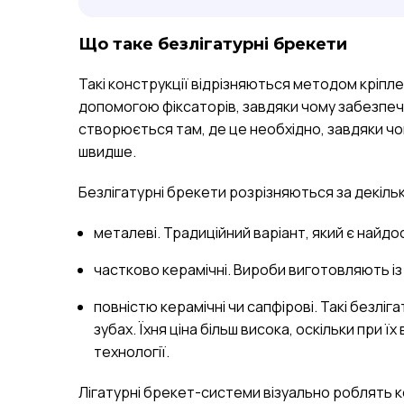
Що таке безлігатурні брекети
Такі конструкції відрізняються методом кріплен
допомогою фіксаторів, завдяки чому забезпеч
створюється там, де це необхідно, завдяки 
швидше.
Безлігатурні брекети розрізняються за декіль
металеві. Традиційний варіант, який є найдо
частково керамічні. Вироби виготовляють із 
повністю керамічні чи сапфірові. Такі безл
зубах. Їхня ціна більш висока, оскільки при 
технології.
Лігатурні брекет-системи візуально роблять 