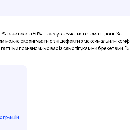
0% генетики, а 80% – заслуга сучасної стоматології. За
ем можна скоригувати різні дефекти з максимальним ком
 статті ми познайомимо вас із самолігуючими брекетами: їх
нструкцій