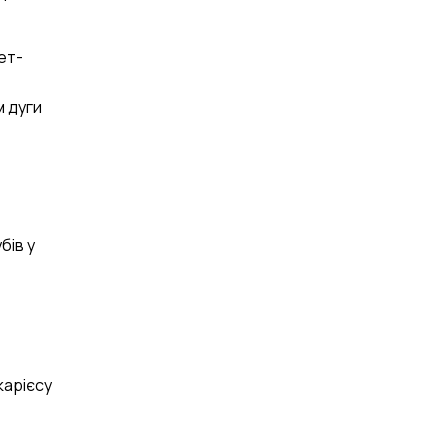
ет-
м дуги
бів у
карієсу