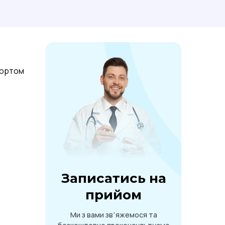
фортом
Записатись на
прийом
Ми з вами звʼяжемося та