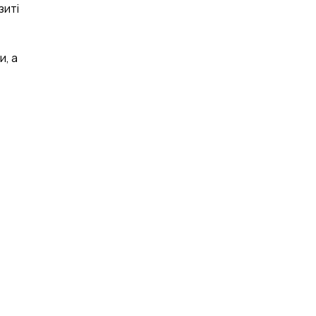
зиті
и, а