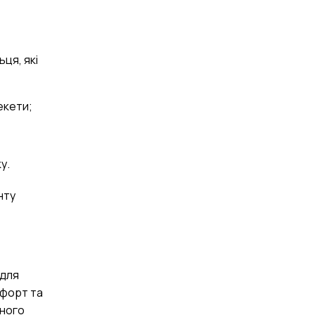
ця, які
екети;
ку.
нту
 для
мфорт та
жного