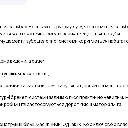
ня на зубах. Вони мають рухому дугу, яка кріпиться на зуб
ується автоматичне регулювання тиску. Натяг на зуби
чому дефекти зубощелепної системи коригуються набагат
кома видами, а саме:
ступнішим за вартістю;
кераміки та частково з металу. Їхній ціновий сегмент сере
ігатурні брекет-системи залишаються практично невидимим
їх виробництві застосовуються дорогі якісні матеріали та
конструкції більш масивними. Однак їхньою ключовою вла