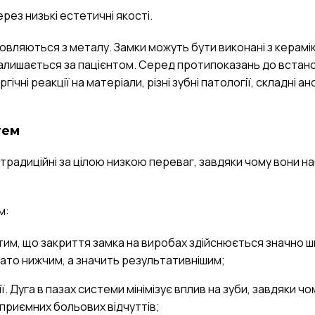
рез низькі естетичні якості.
овляються з металу. Замки можуть бути виконані з керамік
 залишається за пацієнтом. Серед протипоказань до вста
ні реакції на матеріали, різні зубні патології, складні ан
тем
традиційні за цілою низкою переваг, завдяки чому вони н
м:
 з тим, що закриття замка на виробах здійснюється значно 
гато нижчим, а значить результативнішим;
 Дуга в пазах системи мінімізує вплив на зуби, завдяки чо
приємних больових відчуттів;