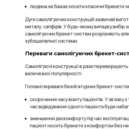
людина не бажає носити класичні брекети че
Дуги самолігуючих конструкцій зазвичай вигот
металу, сапфірів. У будь-якому випадку вибір
самолігуючих брекет-систем розрізняють алергіч
зубощелепної системи.
Переваги самолігуючих брекет-сис
Самолігуючі конструкції в рази перевершують 
величезної популярності.
Головні переваги безлігатурних брекет-систе
скорочення часу візиту пацієнтів. У зв’язку
час відвідування одного пацієнта буде наба
зменшення дискомфорту під час експлуатації.
пацієнт носить брекети з комфортом без не