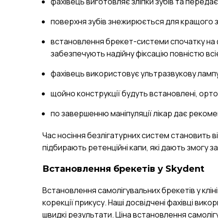
фахівець виготовляє зліпки зубів та переда
поверхня зубів знежирюється для кращого 
встановлення брекет-системи спочатку на фр
забезпечують надійну фіксацію повністю всі
фахівець використовує ультразвукову лампу 
щойно конструкції будуть встановлені, орто
по завершенню маніпуляції лікар дає рекомен
Час носіння безлігатурних систем становить від
підбирають ретенційні капи, які дають змогу 
Встановлення брекетів у Skydent
Встановлення самолігувальних брекетів у клін
корекції прикусу. Наші досвідчені фахівці ви
швидкі результати. Ціна встановлення самолігу