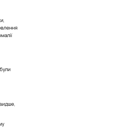
и,
новлення
омалії
абули
швидше,
му