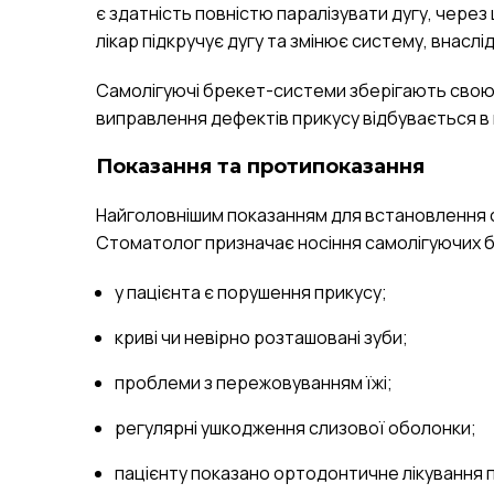
є здатність повністю паралізувати дугу, через
лікар підкручує дугу та змінює систему, внаслі
Самолігуючі брекет-системи зберігають свою р
виправлення дефектів прикусу відбувається в
Показання та протипоказання
Найголовнішим показанням для встановлення са
Стоматолог призначає носіння самолігуючих б
у пацієнта є порушення прикусу;
криві чи невірно розташовані зуби;
проблеми з пережовуванням їжі;
регулярні ушкодження слизової оболонки;
пацієнту показано ортодонтичне лікування 