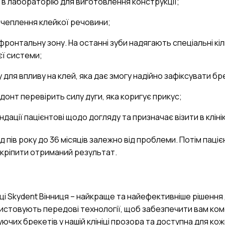
є в лабораторію для виготовлення конструкції;
зчеплення клейкої речовини;
онтальну зону. На останні зуби надягають спеціальні кіль
єї системи;
для впливу на клей, яка дає змогу надійно зафіксувати бр
донт перевірить силу дуги, яка коригує прикус;
дації пацієнтові щодо догляду та призначає візити в кліні
 пів року до 36 місяців залежно від проблеми. Потім паціє
закріпити отриманий результат.
іці Skydent Вінниця – найкраще та найефективніше рішення
користовують передові технології, щоб забезпечити вам ко
ючих брекетів у нашій клініці прозора та доступна для ко