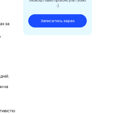
безкоштовно проконсультуємо
:)
Записатись зараз
ах за
о
дній;
и на
стивістю