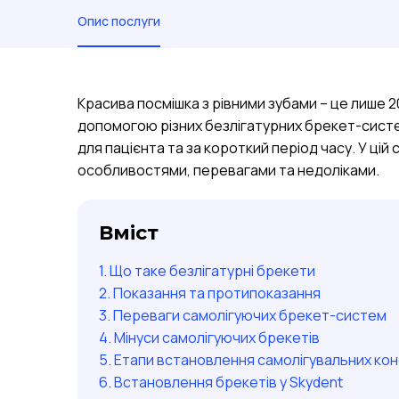
Опис послуги
Красива посмішка з рівними зубами – це лише 2
допомогою різних безлігатурних брекет-сист
для пацієнта та за короткий період часу. У цій
особливостями, перевагами та недоліками.
Вміст
Що таке безлігатурні брекети
Показання та протипоказання
Переваги самолігуючих брекет-систем
Мінуси самолігуючих брекетів
Етапи встановлення самолігувальних ко
Встановлення брекетів у Skydent