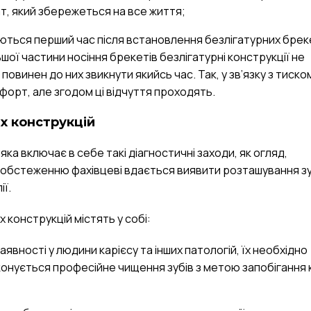
т, який збережеться на все життя;
ються перший час після встановлення безлігатурних брек
ої частини носіння брекетів безлігатурні конструкції не
винен до них звикнути якийсь час. Так, у зв’язку з тиско
форт, але згодом ці відчуття проходять.
х конструкцій
ка включає в себе такі діагностичні заходи, як огляд,
 обстеженню фахівцеві вдається виявити розташування зу
ії.
 конструкцій містять у собі:
явності у людини карієсу та інших патологій, їх необхідно
конується професійне чищення зубів з метою запобігання 