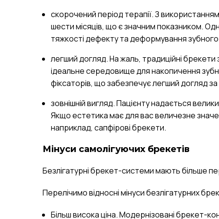
скорочений період терапії. З використанням
шести місяців, що є значним показником. Од
тяжкості дефекту та деформування зубного
легший догляд. На жаль, традиційні брекети
ідеальне середовище для накопичення зубни
фіксаторів, що забезпечує легший догляд 
зовнішній вигляд. Пацієнту надається великий
Якщо естетика має для вас величезне значе
наприклад, сапфірові брекети.
Мінуси самолігуючих брекетів
Безлігатурні брекет-системи мають більше пере
Перелічимо відносні мінуси безлігатурних брек
Більш висока ціна. Модернізовані брекет-кон