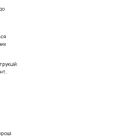
до
ься
них
трукцій.
нт,
ороші