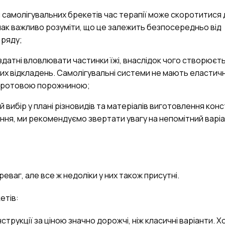
 самолігувальних брекетів час терапії може скоротитися 
нак важливо розуміти, що це залежить безпосередньо від
 ряду;
 здатні вловлювати частинки їжі, внаслідок чого створюєт
х відкладень. Самолігувальні системи не мають еластич
за ротовою порожниною;
 вибір у плані різновидів та матеріалів виготовлення конс
ння, ми рекомендуємо звертати увагу на непомітний варіа
ваг, але все ж недоліки у них також присутні.
етів:
струкції за ціною значно дорожчі, ніж класичні варіанти. Х