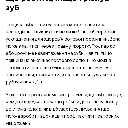
зуб
Тріщина зуба — ситуація, яка може трапитися
несподівано і викликати не лише біль, а й серйозні
ускладнення для здоров’я ротової порожнини. Вона
може з’явитися через травму, жорстку їжу, карієс
або хронічне навантаження на зуби. Навіть якщо
тріщина не викликає гострого болю, її не можна
ігнорувати: невелике ушкодження з часом може
поглибитися, призвести до запалення пульпи або
руйнування зуба.
У цій статті розглянемо, як зрозуміти, що зуб тріснув,
чому це відбувається, що робити до та після візиту
до стоматолога, як відбувається лікування і що
можна зробити вдома для профілактики повторних
ушкоджень.