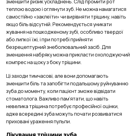
зменшити ризик ускладнень. Слід промити рот
теплою водою і оглянути зуб. Не можна намагатися
самостійно «заклеїти» чи вирівняти тріщину, навіть
якщо біль відсутній. Рекомендується уникати
жування на пошкодженому зубі, особливо твердої
або липкої їжі, і при потребі прийняти
безрецептурний знеболювальний засіб. Для
зменшення набряку можна прикласти охолоджуючий
компрес на щоку з боку тріщини.
Ці заходи тимчасові, але вони допомагають
зменшити біль та запобігти подальшому руйнуванню
зуба до моменту, коли пацієнт зможе відвідати
стоматолога. Важливо пам’ятати, що навіть
невелика тріщина потребує професійної оцінки,
адже всередині зуба можуть почати розвиватися
приховані ураження пульпи.
Лікування тріщини зуба