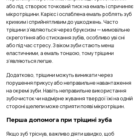
або лід, створює точковий тиск на емаль і спричиняє
мікротріщини. Карієс і ослаблена емаль роблять зуб
крихким і сприйнятливим до ушкоджень. Часто
тріщини з’являються через бруксизм — мимовільне
скреготіння або стискання зубів, особливо уві сні
або під час стресу. З віком зуби стають менш
еластичними, а емаль тоншою, тому тріщини
з’являються легше.
Додатково, тріщини можуть виникати через
порушення прикусу або неправильне навантаження
на окремі зуби. Навіть неправильне використання
зубочисток чи надмірне жування твердої їжі на одній
стороні щелепи може сприяти появі мікротріщин.
Перша допомога при тріщині зуба
Якщо зуб тріснув, важливо діяти швидко, щоб