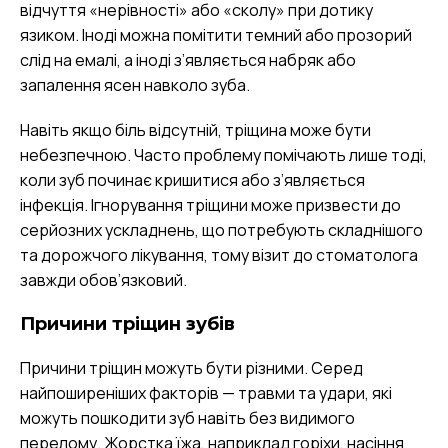
відчуття «нерівності» або «сколу» при дотику
язиком. Іноді можна помітити темний або прозорий
слід на емалі, а іноді з’являється набряк або
запалення ясен навколо зуба.
Навіть якщо біль відсутній, тріщина може бути
небезпечною. Часто проблему помічають лише тоді,
коли зуб починає кришитися або з’являється
інфекція. Ігнорування тріщини може призвести до
серйозних ускладнень, що потребують складнішого
та дорожчого лікування, тому візит до стоматолога
завжди обов’язковий.
Причини тріщин зубів
Причини тріщин можуть бути різними. Серед
найпоширеніших факторів — травми та удари, які
можуть пошкодити зуб навіть без видимого
перелому. Жорстка їжа, наприклад горіхи, насіння