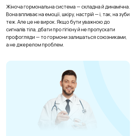
Жіноча гормональна система — складна й динамічна.
Вона впливає на емоції, шкіру, настрій — і, так, на зуби
теж. Але це не вирок. Якщо бути уважною до
сигналів тіла, дбати про гігієну й не пропускати
профогляди — то гормони залишаться союзниками,
а не джерелом проблем.