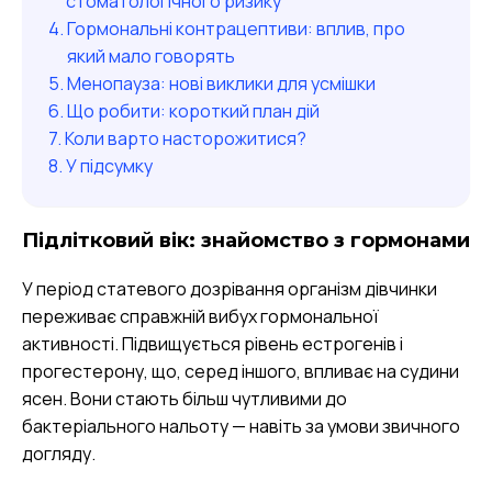
стоматологічного ризику
Гормональні контрацептиви: вплив, про
який мало говорять
Менопауза: нові виклики для усмішки
Що робити: короткий план дій
Коли варто насторожитися?
У підсумку
Підлітковий вік: знайомство з гормонами
У період статевого дозрівання організм дівчинки
переживає справжній вибух гормональної
активності. Підвищується рівень естрогенів і
прогестерону, що, серед іншого, впливає на судини
ясен. Вони стають більш чутливими до
бактеріального нальоту — навіть за умови звичного
догляду.