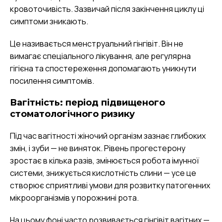
кровоточивість. Зазвичай після закінчення циклу ці
симптоми зникають.
Це називається менструальний гінгівіт. Він не
вимагає спеціального лікування, але регулярна
гігієна та спостереження допомагають уникнути
посилення симптомів.
Вагітність: період підвищеного
стоматологічного ризику
Під час вагітності жіночий організм зазнає глибоких
змін, і зуби — не виняток. Рівень прогестерону
зростає в кілька разів, змінюється робота імунної
системи, знижується кислотність слини — усе це
створює сприятливі умови для розвитку патогенних
мікроорганізмів у порожнині рота.
На цьому фоні часто розвивається гінгівіт вагітних —