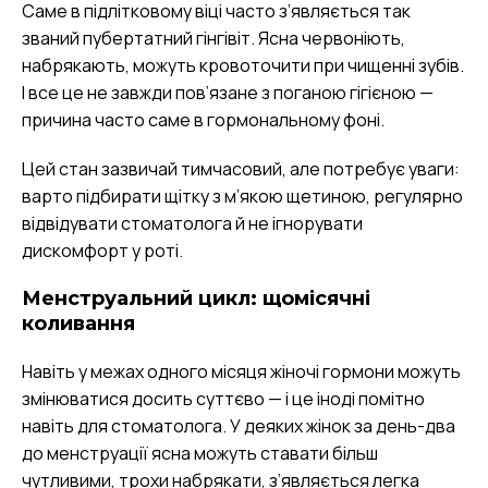
Саме в підлітковому віці часто з’являється так
званий пубертатний гінгівіт. Ясна червоніють,
набрякають, можуть кровоточити при чищенні зубів.
І все це не завжди пов’язане з поганою гігієною —
причина часто саме в гормональному фоні.
Цей стан зазвичай тимчасовий, але потребує уваги:
варто підбирати щітку з м’якою щетиною, регулярно
відвідувати стоматолога й не ігнорувати
дискомфорт у роті.
Менструальний цикл: щомісячні
коливання
Навіть у межах одного місяця жіночі гормони можуть
змінюватися досить суттєво — і це іноді помітно
навіть для стоматолога. У деяких жінок за день-два
до менструації ясна можуть ставати більш
чутливими, трохи набрякати, з’являється легка