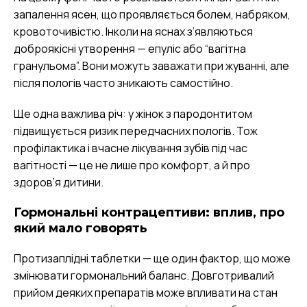
запалення ясен, що проявляється болем, набряком,
кровоточивістю. Інколи на яснах з’являються
доброякісні утворення — епуліс або “вагітна
гранульома”. Вони можуть заважати при жуванні, але
після пологів часто зникають самостійно.
Ще одна важлива річ: у жінок з пародонтитом
підвищується ризик передчасних пологів. Тож
профілактика і вчасне лікування зубів під час
вагітності — це не лише про комфорт, а й про
здоров’я дитини.
Гормональні контрацептиви: вплив, про
який мало говорять
Протизаплідні таблетки — ще один фактор, що може
змінювати гормональний баланс. Довготривалий
прийом деяких препаратів може впливати на стан