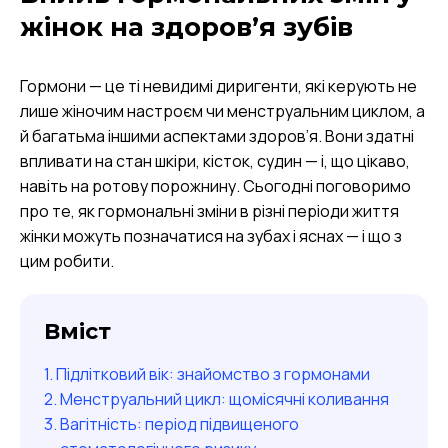
жінок на здоров’я зубів
Гормони — це ті невидимі диригенти, які керують не
лише жіночим настроєм чи менструальним циклом, а
й багатьма іншими аспектами здоров’я. Вони здатні
впливати на стан шкіри, кісток, судин — і, що цікаво,
навіть на ротову порожнину. Сьогодні поговоримо
про те, як гормональні зміни в різні періоди життя
жінки можуть позначатися на зубах і яснах — і що з
цим робити.
Вміст
Підлітковий вік: знайомство з гормонами
Менструальний цикл: щомісячні коливання
Вагітність: період підвищеного