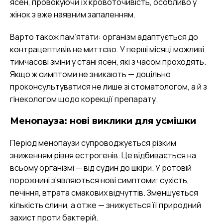
ясен, провокуючи їх кровоточивість, особливо у
жінок з вже наявним запаленням.
Варто також пам’ятати: організм адаптується до
контрацептивів не миттєво. У перші місяці можливі
тимчасові зміни у стані ясен, які з часом проходять.
Якщо ж симптоми не зникають — доцільно
проконсультуватися не лише зі стоматологом, а й з
гінекологом щодо корекції препарату.
Менопауза: нові виклики для усмішки
Період менопаузи супроводжується різким
зниженням рівня естрогенів. Це відбивається на
всьому організмі — від судин до шкіри. У ротовій
порожнині з’являються нові симптоми: сухість,
печіння, втрата смакових відчуттів. Зменшується
кількість слини, а отже — знижується її природний
захист проти бактерій.