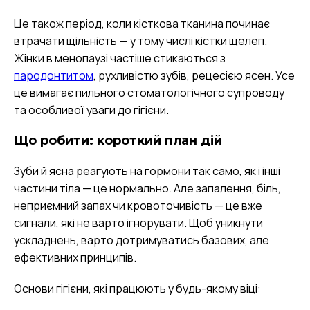
Це також період, коли кісткова тканина починає
втрачати щільність — у тому числі кістки щелеп.
Жінки в менопаузі частіше стикаються з
пародонтитом
, рухливістю зубів, рецесією ясен. Усе
це вимагає пильного стоматологічного супроводу
та особливої уваги до гігієни.
Що робити: короткий план дій
Зуби й ясна реагують на гормони так само, як і інші
частини тіла — це нормально. Але запалення, біль,
неприємний запах чи кровоточивість — це вже
сигнали, які не варто ігнорувати. Щоб уникнути
ускладнень, варто дотримуватись базових, але
ефективних принципів.
Основи гігієни, які працюють у будь-якому віці: